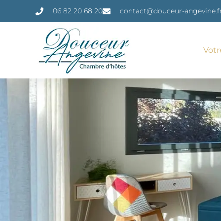
06 82 20 68 20
contact@douceur-angevine.f
Vot